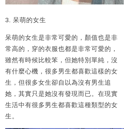
3. 呆萌的女生
呆萌的女生是非常可愛的，顏值也是非
常高的，穿的衣服也都是非常可愛的，
雖然有時候比較笨，但她特別單純，沒
有什麼心機，很多男生都喜歡這樣的女
生，但很多女生卻自以為沒有男生追
她，其實只是她沒有發現而已。在現實
生活中有很多男生都喜歡這種類型的女
生。