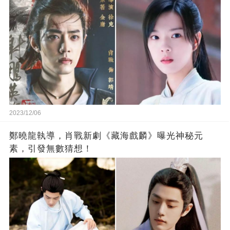
2023/12/06
鄭曉龍執導，肖戰新劇《藏海戲麟》曝光神秘元
素，引發無數猜想！