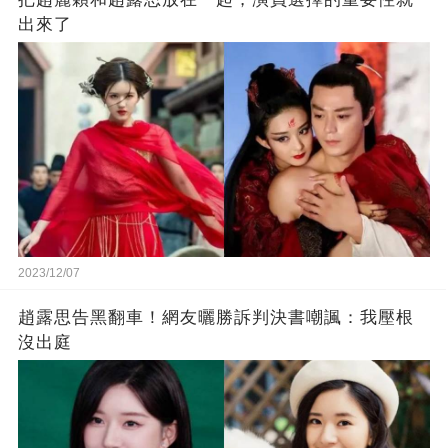
出來了
2023/12/07
趙露思告黑翻車！網友曬勝訴判決書嘲諷：我壓根
沒出庭