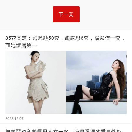
下一頁
85花高定：趙麗穎50套，趙露思6套，楊紫僅一套，
而她斷層第一
2023/12/07
把趙麗穎和趙露思放在一起，演員選擇的重要性就