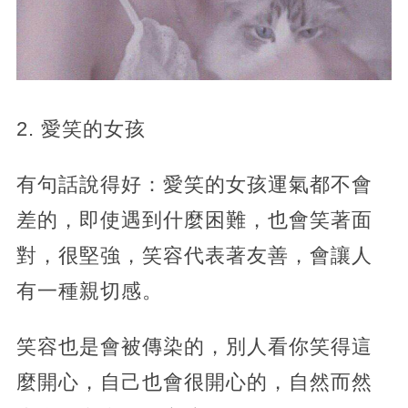
2. 愛笑的女孩
有句話說得好：愛笑的女孩運氣都不會
差的，即使遇到什麼困難，也會笑著面
對，很堅強，笑容代表著友善，會讓人
有一種親切感。
笑容也是會被傳染的，別人看你笑得這
麼開心，自己也會很開心的，自然而然