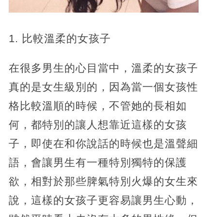
1. 比較溫柔的女孩子
在很多男生的心目當中，溫柔的女孩子
真的是女生級別的，因為當一個女孩性
格比較溫順的時候，不管她的長相如
何，都特別的讓人想靠近這樣的女孩
子，即使在和你說話的時候也是溫聲細
語，會讓男生有一種特別獨特的保護
欲，相對於那些脾氣特別火爆的女生來
說，這樣的女孩子更容易讓男生心動，