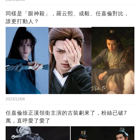
同樣是「眼神殺」，羅云熙、成毅、任嘉倫對比，
誰更打動人？
2023/12/06
任嘉倫徐正溪領銜主演的古裝劇來了，粉絲已破7
萬，直呼愛了愛了