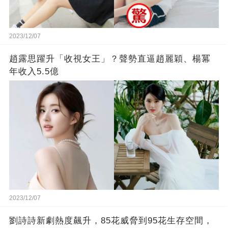
2023/12/07
趙露思躍升「收視女王」？聲勢直逼趙麗穎、楊冪
年收入5.5億
2023/12/07
劉詩詩新劇熱度飆升，85花威脅到95花生存空間，