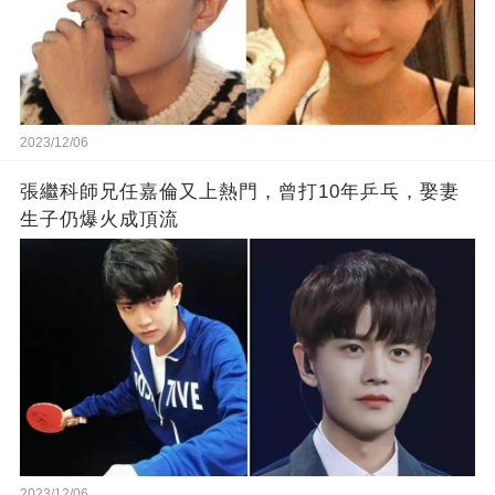
2023/12/06
張繼科師兄任嘉倫又上熱門，曾打10年乒乓，娶妻
生子仍爆火成頂流
2023/12/06