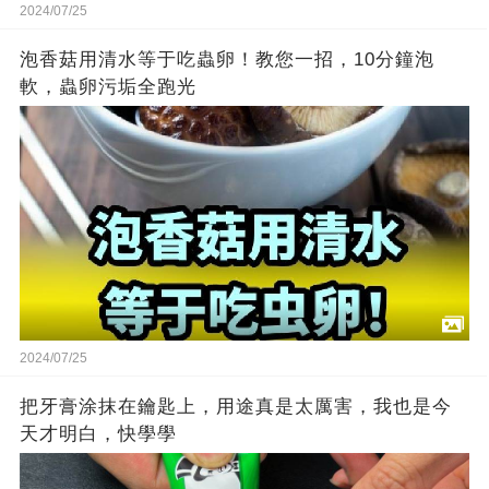
2024/07/25
泡香菇用清水等于吃蟲卵！教您一招，10分鐘泡
軟，蟲卵污垢全跑光
2024/07/25
把牙膏涂抹在鑰匙上，用途真是太厲害，我也是今
天才明白，快學學