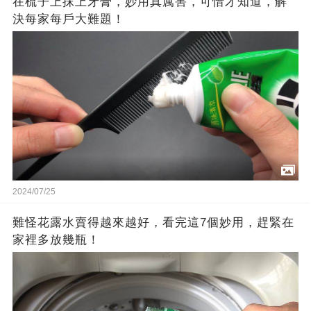
在梳子上抹上牙膏，妙用真厲害，可惜才知道，解
決每家每戶大難題！
2024/07/25
難怪花露水賣得越來越好，看完這7個妙用，趕緊在
家裡多放幾瓶！