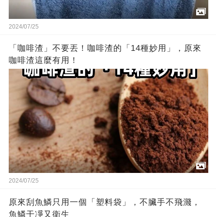
2024/07/25
「咖啡渣」不要丟！咖啡渣的「14種妙用」，原來
咖啡渣這麼有用！
2024/07/25
原來刮魚鱗只用一個「塑料袋」，不臟手不飛濺，
魚鱗干凈又衛生