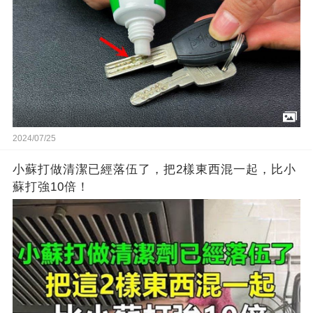
2024/07/25
小蘇打做清潔已經落伍了，把2樣東西混一起，比小
蘇打強10倍！