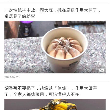
一次性紙杯中放一顆大蒜，擺在廚房作用太棒了，
鄰居見了紛紛學
2024/07/25
爛香蕉不要扔了，越爛越「值錢」，作用太厲害
了，全家人都搶著用，可惜懂得人不多