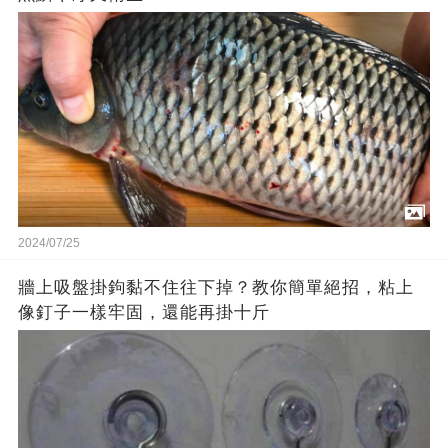
2024/07/25
牆上吸盤掛鉤黏不住往下掉？教你簡單絕招，粘上
像釘子一樣牢固，還能再掛十斤