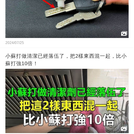
2024/07/25
小蘇打做清潔已經落伍了，把2樣東西混一起，比小
蘇打強10倍！