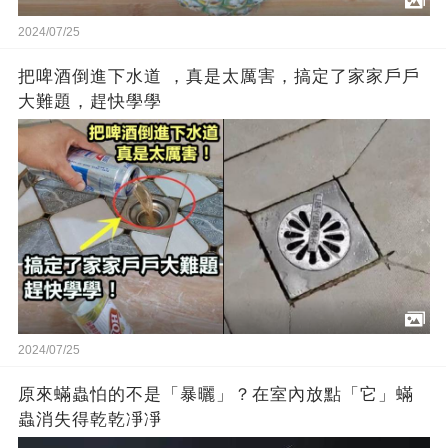
2024/07/25
把啤酒倒進下水道 ，真是太厲害，搞定了家家戶戶
大難題，趕快學學
2024/07/25
原來蟎蟲怕的不是「暴曬」？在室內放點「它」蟎
蟲消失得乾乾凈凈