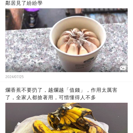
鄰居見了紛紛學
2024/07/25
爛香蕉不要扔了，越爛越「值錢」，作用太厲害
了，全家人都搶著用，可惜懂得人不多