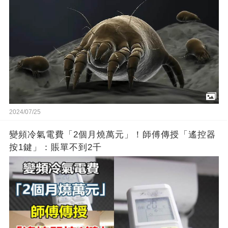
2024/07/25
變頻冷氣電費「2個月燒萬元」！師傅傳授「遙控器
按1鍵」：賬單不到2千