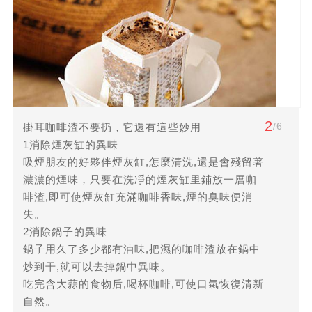
2
/6
掛耳咖啡渣不要扔，它還有這些妙用
1消除煙灰缸的異味
吸煙朋友的好夥伴煙灰缸,怎麼清洗,還是會殘留著
濃濃的煙味，只要在洗凈的煙灰缸里鋪放一層咖
啡渣,即可使煙灰缸充滿咖啡香味,煙的臭味便消
失。
2消除鍋子的異味
鍋子用久了多少都有油味,把濕的咖啡渣放在鍋中
炒到干,就可以去掉鍋中異味。
吃完含大蒜的食物后,喝杯咖啡,可使口氣恢復清新
自然。