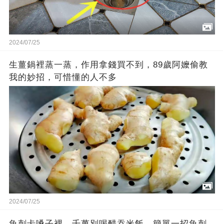
2024/07/25
生薑鍋裡蒸一蒸，作用拿錢買不到，89歲阿嬤偷教
我的妙招，可惜懂的人不多
2024/07/25
魚刺卡嗓子裡，千萬別喝醋吞米飯，簡單一招魚刺