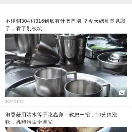
不銹鋼304和316到底有什麼區別 ？今天總算長見識
了，看了別被坑
2024/07/25
泡香菇用清水等于吃蟲卵！教您一招，10分鐘泡
軟，蟲卵污垢全跑光