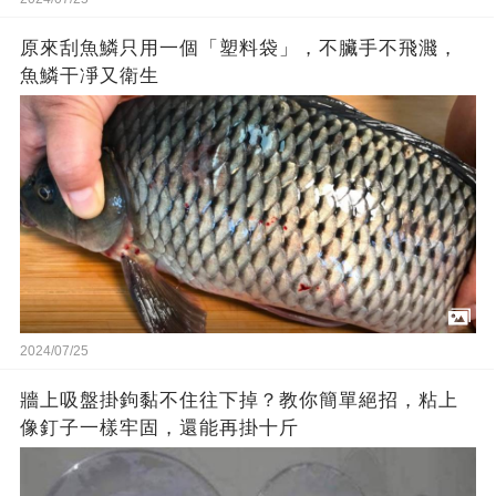
原來刮魚鱗只用一個「塑料袋」，不臟手不飛濺，
魚鱗干凈又衛生
2024/07/25
牆上吸盤掛鉤黏不住往下掉？教你簡單絕招，粘上
像釘子一樣牢固，還能再掛十斤