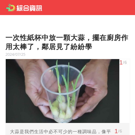
一次性紙杯中放一顆大蒜，擺在廚房作
用太棒了，鄰居見了紛紛學
2024/07/25
1
/6
1
/6
大蒜是我們生活中必不可少的一種調味品，像平