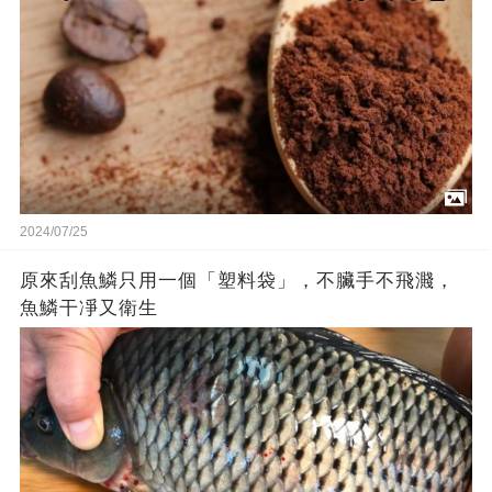
2024/07/25
原來刮魚鱗只用一個「塑料袋」，不臟手不飛濺，
魚鱗干凈又衛生