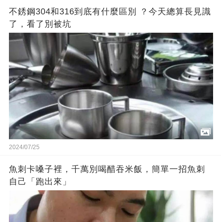
不銹鋼304和316到底有什麼區別 ？今天總算長見識
了，看了別被坑
2024/07/25
魚刺卡嗓子裡，千萬別喝醋吞米飯，簡單一招魚刺
自己「跑出來」