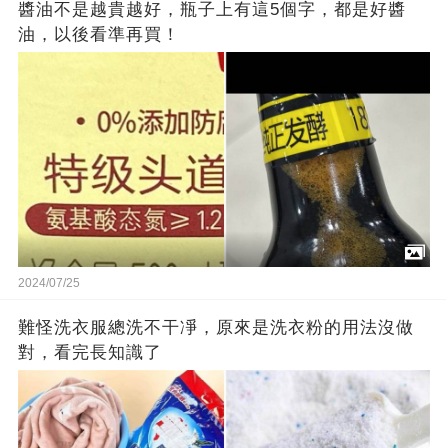
醬油不是越貴越好，瓶子上有這5個字，都是好醬
油，以後看準再買！
2024/07/25
難怪洗衣服總洗不干凈，原來是洗衣粉的用法沒做
對，看完長知識了