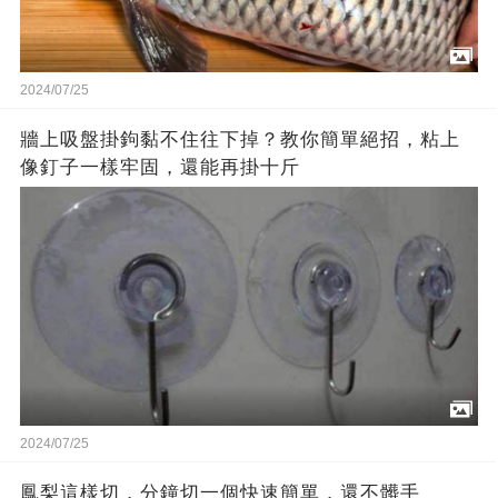
2024/07/25
牆上吸盤掛鉤黏不住往下掉？教你簡單絕招，粘上
像釘子一樣牢固，還能再掛十斤
2024/07/25
鳳梨這樣切，分鐘切一個快速簡單，還不髒手