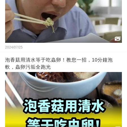
2024/07/25
泡香菇用清水等于吃蟲卵！教您一招，10分鐘泡
軟，蟲卵污垢全跑光