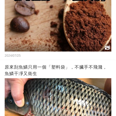
2024/07/25
原來刮魚鱗只用一個「塑料袋」，不臟手不飛濺，
魚鱗干凈又衛生