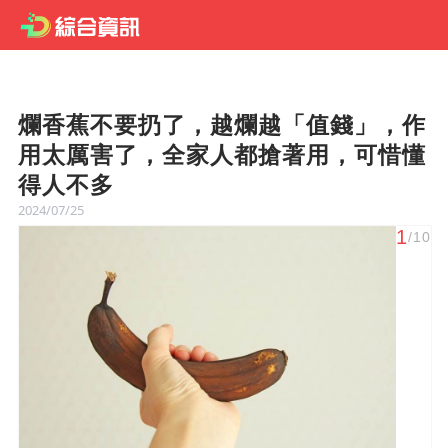
爛香蕉不要扔了，越爛越「值錢」，作
用太厲害了，全家人都搶著用，可惜懂
得人不多
2024/07/25
1
/10