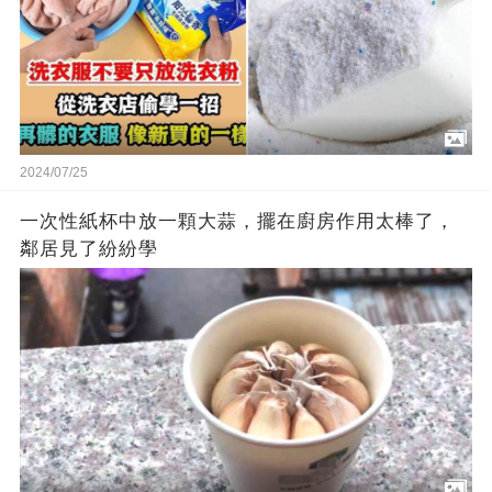
2024/07/25
一次性紙杯中放一顆大蒜，擺在廚房作用太棒了，
鄰居見了紛紛學